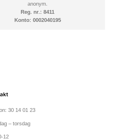
anonym.
Reg. nr.: 8411
Konto: 0002040195
akt
fon: 30 14 01 23
ag – torsdag
0-12