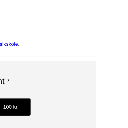
sikskole
.
nt
*
100 kr.