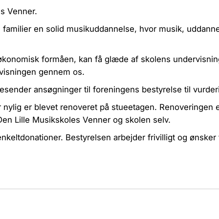
es Venner.
 familier en solid musikuddannelse, hvor musik, uddannel
økonomisk formåen, kan få glæde af skolens undervisning
ervisningen gennem os.
esender ansøgninger til foreningens bestyrelse til vurder
or nylig er blevet renoveret på stueetagen. Renoveringen e
 Den Lille Musikskoles Venner og skolen selv.
ltdonationer. Bestyrelsen arbejder frivilligt og ønske