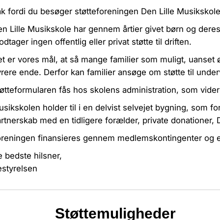
k fordi du besøger støtteforeningen Den Lille Musikskol
n Lille Musikskole har gennem årtier givet børn og deres
dtager ingen offentlig eller privat støtte til driften.
t er vores mål, at så mange familier som muligt, uanset 
rere ende. Derfor kan familier ansøge om støtte til und
øtteformularen fås hos skolens administration, som vider
sikskolen holder til i en delvist selvejet bygning, som f
rtnerskab med en tidligere forælder, private donationer,
reningen finansieres gennem medlemskontingenter og enke
 bedste hilsner,
styrelsen
Støttemuligheder