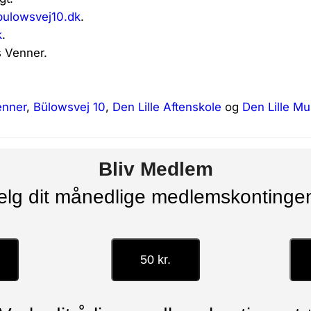
bulowsvej10.dk
.
k
.
s Venner.
enner
,
Bülowsvej 10
,
Den Lille Aftenskole
og
Den Lille Mu
Bliv Medlem
lg dit månedlige medlemskontinge
50 kr.