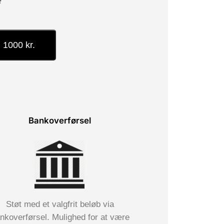
*
1000 kr.
Bankoverførsel
Støt med et valgfrit beløb via
nkoverførsel. Mulighed for at være