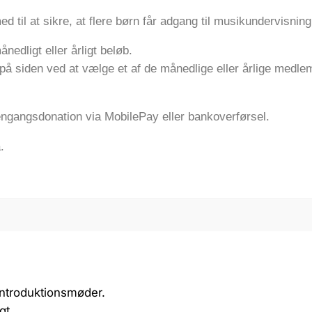
 til at sikre, at flere børn får adgang til musikundervisning
edligt eller årligt beløb.
på siden ved at vælge et af de månedlige eller årlige medle
engangsdonation via MobilePay eller bankoverførsel.
.
 introduktionsmøder.
gt.