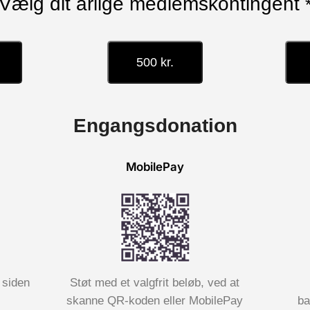
Vælg dit årlige medlemskontingent
500 kr.
Engangsdonation
MobilePay
 siden
Støt med et valgfrit beløb, ved at
skanne QR-koden eller MobilePay
ba