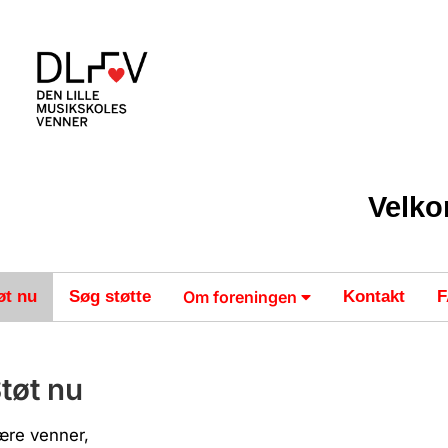
Velko
øt nu
Søg støtte
Om foreningen
Kontakt
tøt nu
ære venner,